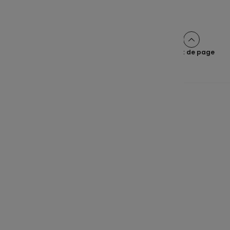
Haut de page
Une épargne claire pour tous