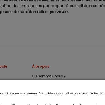
uation des entreprises par rapport à ces critères est ré
agences de notation telles que VIGEO.
pale
À propos
Qui sommes-nous ?
Notre espace presse
 contrôle sur vos données.
Nous utilisons des cookies pour faire fonctionner 
de surveillance