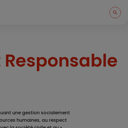
t Responsable
quant une gestion socialement
ssources humaines, au respect
vec la société civile et au «