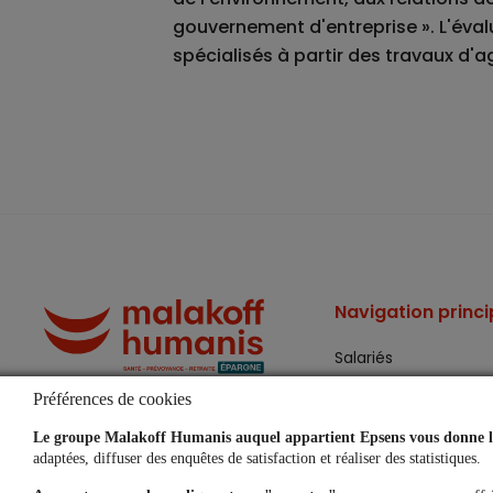
gouvernement d'entreprise ». L'éval
spécialisés à partir des travaux d'
Navigation princi
Salariés
Préférences de cookies
Entreprises
Une épargne claire pour tous
Le groupe Malakoff Humanis auquel appartient Epsens vous donne le
Partenaires
adaptées, diffuser des enquêtes de satisfaction et réaliser des statistiques.
Membres de conseil 