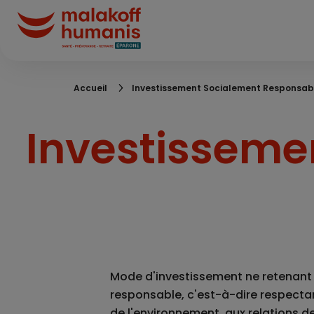
Aller
au
contenu
principal
Fil
Accueil
Investissement Socialement Responsabl
d'Ariane
Investisseme
Mode d'investissement ne retenant 
responsable, c'est-à-dire respectan
de l'environnement, aux relations de 