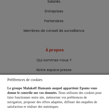
Salariés
Entreprises
Partenaires
Membres de conseil de surveillance
À propos
Qui sommes-nous ?
Notre espace presse
Préférences de cookies
Le groupe Malakoff Humanis auquel appartient Epsens vous
Une question, un besoin ?
donne le contrôle sur vos données.
Nous utilisons des cookies pour
faire fonctionner notre site, mémoriser vos préférences de
Je suis un salarié
navigation, proposer des offres adaptées, diffuser des enquêtes de
satisfaction et réaliser des statistiques.