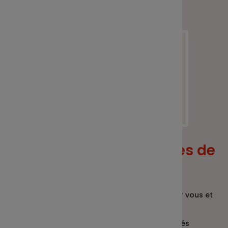
Quels sont les avantages de
l’intéressement ?
Une fiscalité et des charges très allégées pour vous et
vos salariés !
Les entreprises
de moins de 250 salariés