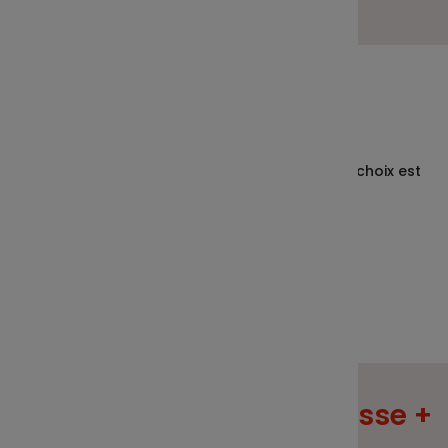
À vous de jouer
Prime classique ou prime d’intéressement ? Le choix est
vite fait !
Réaliser une simulation
Intéressement = Souplesse +