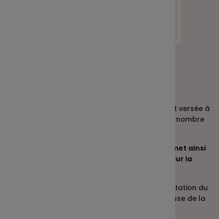
Qu’est-ce que
l’intéressement ?
L’intéressement est une prime collective qui est versée à
l’ensemble de vos collaborateurs si un certain nombre
d’objectifs est atteint.
Cette solution d’épargne salariale vous permet ainsi
de récompenser la performance collective sur la
base de critères que vous aurez choisis.
Ils peuvent être quantitatifs, tels que l’augmentation du
chiffre d’affaires ou qualitatifs tels que la hausse de la
satisfaction client.