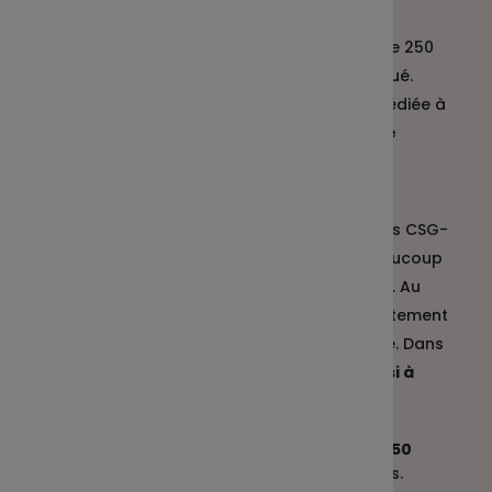
profitent d’une
exonération totale des
charges sociales
. Pour celles de plus de 250
salariés, seul le forfait social est appliqué.
Par ailleurs, la totalité de l’enveloppe dédiée à
l’intéressement est
déductible de votre
bénéfice imposable
.
Les salariés
bénéficient également de
l’exonération de charges sociales
, hors CSG-
CRDS, rendant ainsi l’intéressement beaucoup
plus intéressant qu’une prime classique. Au
choix du salarié, il peut être perçu directement
ou placé sur le plan d’épargne salariale. Dans
ce cas, bonne nouvelle,
il échappe aussi à
l’impôt sur le revenu.
Le savez-vous ?
Tout dirigeant de moins de 250
salariés
accède à la somme de ces avantages.