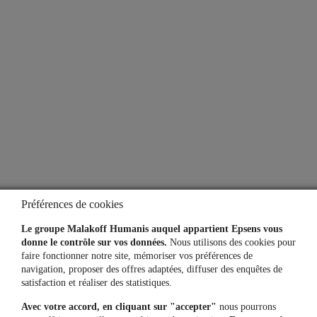
À propos
Qui sommes-nous ?
Notre espace presse
Aide
Lexique
Questions fréquentes
Préférences de cookies
Simulateurs
Le groupe Malakoff Humanis auquel appartient Epsens vous
donne le contrôle sur vos données.
Nous utilisons des cookies pour
faire fonctionner notre site, mémoriser vos préférences de
navigation, proposer des offres adaptées, diffuser des enquêtes de
Une question, un besoin ?
satisfaction et réaliser des statistiques.
Avec votre accord, en cliquant sur "accepter"
nous pourrons
Contactez-nous