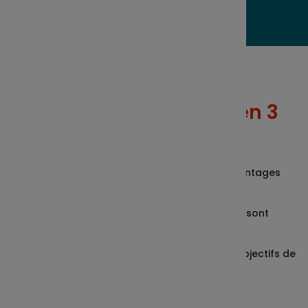
Bref, l’intéressement en 3
mots
Avantageux
: l’intéressement profite d’avantages
fiscaux et sociaux uniques
Souple
: les modalités de mise en œuvre sont
entièrement à votre main
Performant
: vous favorisez la réussite des objectifs de
votre entreprise