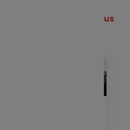
Ces articles peuvent vous
intéresser
LETTRE D'INFORMATION
FINANCE
Votre lettre Expertises -
Août 2026