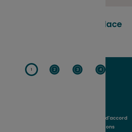
Comment mettre en place
l’intéressement ?
1
2
3
4
Rédigez votre accord
grâce à nos modèles
Contactez-nous
pour recevoir un modèle d'accord
d'intéressement. Nous vous accompagnerons