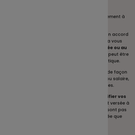
flexibilité
Les modalités de mise en œuvre sont entièrement à
votre main, on vous explique.
> La durée :
vous pouvez choisir de conclure un accord
d’intéressement pour 1, 2, 3, 4 ou 5 ans. Cela vous
permet de
revoir les modalités chaque année ou au
contraire de les pérenniser
dans le temps. Il peut être
reconduit tacitement pour une durée identique.
> La répartition :
la prime peut être répartie, de façon
uniforme, en fonction du temps de présence ou salaire,
ou en combinant plusieurs de ces critères.
> Les objectifs :
vous avez
la liberté de modifier vos
critères tous les ans.
Pour rappel, la prime est versée à
la hauteur de l’atteinte des objectifs. S’ils ne sont pas
entièrement atteints, la prime ne sera versée que
partiellement.