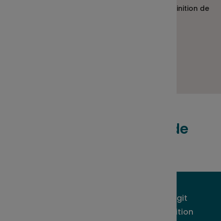
Nous pouvons vous accompagner dans la définition de
vos objectifs, n’hésitez pas à nous contacter !
Trouver ma solution
Qui peut bénéficier de
l’intéressement ?
L’ensemble de vos collaborateurs, il s’agit
d’une prime pour tous ! Seule une condition