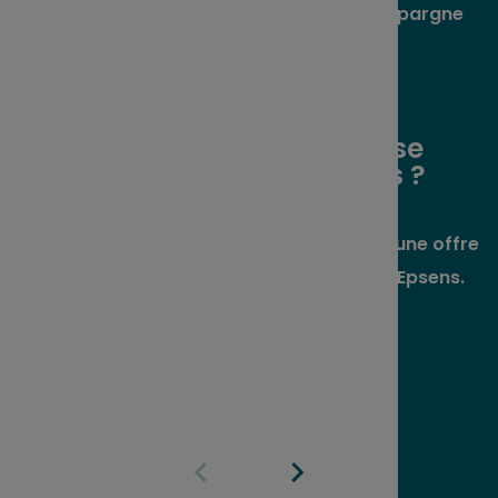
également pour l’accord de votre plan d'épargne
salariale (PEE, PEI ou PER Collectif).
Vous êtes une entreprise
de moins de 50 salariés ?
Prenez rendez-vous
ici pour bénéficier d'une offre
simple et packagée avec L'Essentiel par Epsens.