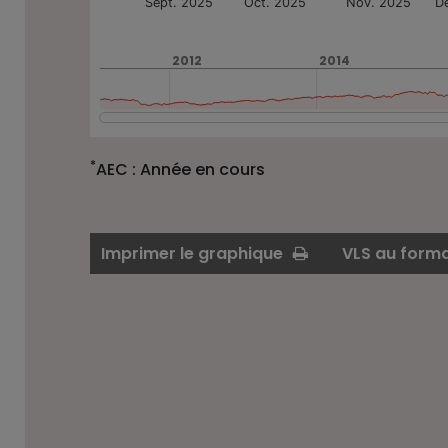
Sept. 2025
Oct. 2025
Nov. 2025
D
2012
2012
2014
2014
Fin du graphique interactif.
*
AEC : Année en cours
Imprimer le graphique
VLS au forma