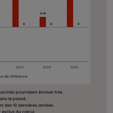
 R-C (H40347-R) au cours des 10 dernières années.
6.18
6.18
0
0
0
0
0
0
2023
2024
2025
ce de référence
archés pourraient évoluer très
dans le passé.
s des 10 dernières années.
 exclus du calcul.