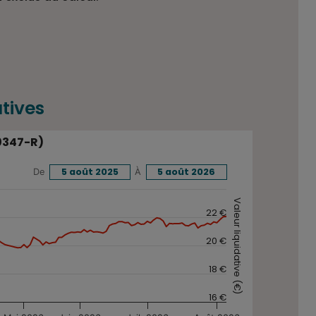
tives
 PART R-C (H40347-R)
5 août 2025
À
5 août 2026
De
SOLIDAIRE - PART R-C (H40347-R) sur une période donnée.
Valeur liquidative (€)
22 €
20 €
18 €
16 €