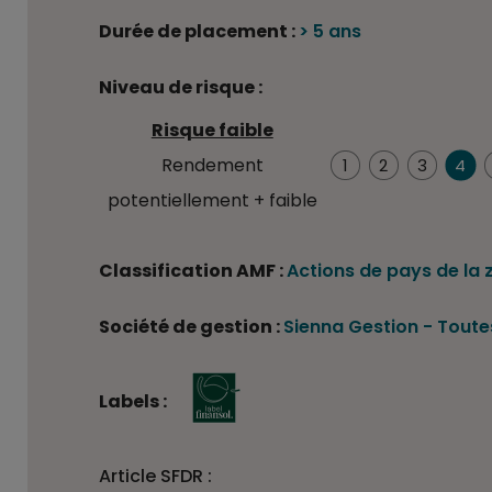
Durée de placement :
> 5 ans
Niveau de risque :
Risque faible
4/7
Rendement
1
2
3
4
potentiellement + faible
Classification AMF :
Actions de pays de la 
Société de gestion :
Sienna Gestion
-
Toutes
Labels :
Article SFDR :