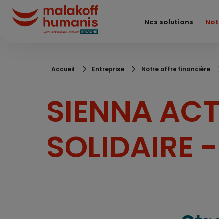
Aller
au
Nos solutions
Not
contenu
principal
Fil
Accueil
Entreprise
Notre offre financière
d'Ariane
SIENNA ACT
SOLIDAIRE 