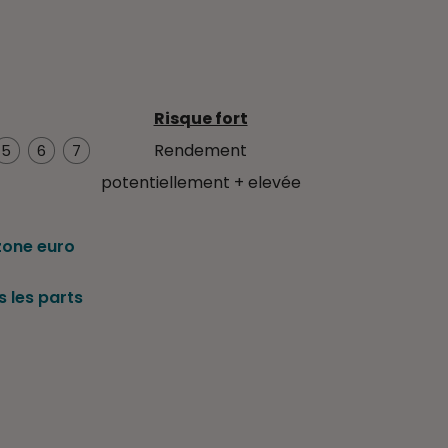
Risque fort
Rendement
5
6
7
potentiellement + elevée
zone euro
 les parts