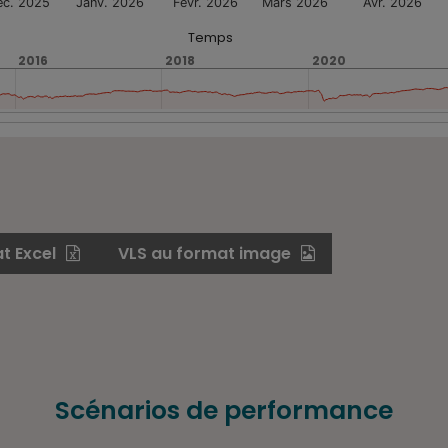
éc. 2025
Janv. 2026
Févr. 2026
Mars 2026
Avr. 2026
Temps
2016
2016
2018
2018
2020
2020
t Excel
VLS au format image
Scénarios de performance