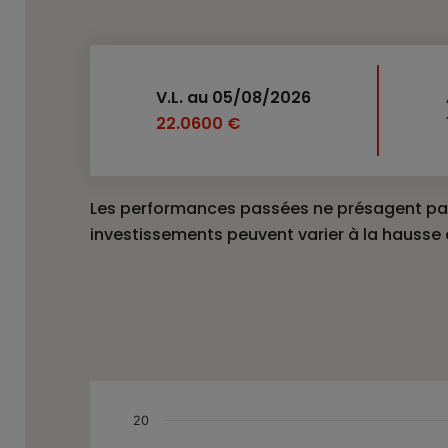
V.L. au 05/08/2026
22.0600 €
Les performances passées ne présagent pas
investissements peuvent varier à la hausse
Chart
20
Ce graphique combine le pourcentage de la