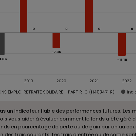
fonds SIENNA ACTIONS EMPLOI RETRAITE SOLIDAIRE - PART
gories.
rmances annuelles (%). Data ranges from -15.12 to 19.17.
0
0
0
0
0
0
0
0
-7.36
-7.36
0.86
0.86
-11.18
-11.18
8
2019
2020
2021
2022
SIENNA ACTIONS EMPLOI RETRAITE SOLIDAIRE - PART R-C (H40347-R)
Indi
s un indicateur fiable des performances futures. Les m
efois vous aider à évaluer comment le fonds a été géré 
nds en pourcentage de perte ou de gain par an au cour
des frais courants. Les frais d’entrée ou de sortie sont