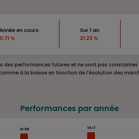
Année en cours
Sur 1 an
11.71 %
21.23 %
 des performances futures et ne sont pas constantes d
 comme à la baisse en fonction de l'évolution des marc
Performances par année
19.17
19.17
18.58
18.58
 performance du fonds avec chaque année.