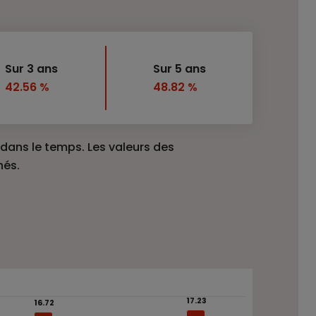
Sur 3 ans
Sur 5 ans
42.56 %
48.82 %
ans le temps. Les valeurs des
hés.
17.23
17.23
16.72
16.72