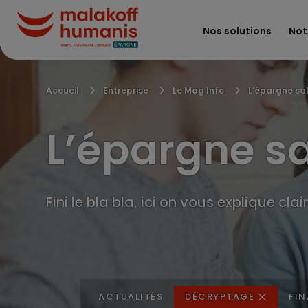
Aller
au
Nos solutions
Not
contenu
principal
Fil
Accueil
Entreprise
Le Mag Info
L’épargne sal
d'Ariane
L’épargne sa
Fini le bla bla, ici on vous explique cl
ACTUALITÉS
DÉCRYPTAGE
FI