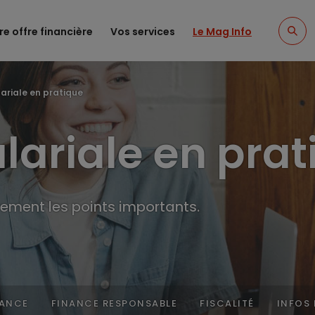
re offre financière
Vos services
Le Mag Info
ariale en pratique
lariale en pra
airement les points importants.
NANCE
FINANCE RESPONSABLE
FISCALITÉ
INFOS 