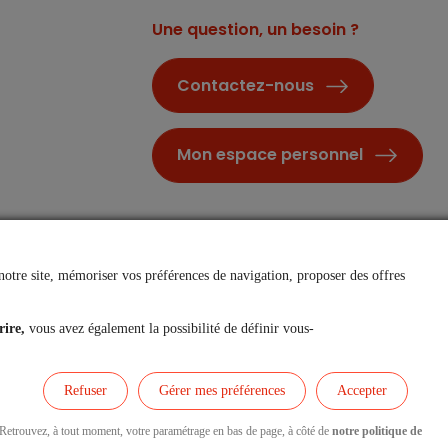
Une question, un besoin ?
Contactez-nous
Mon espace personnel
notre site, mémoriser vos préférences de navigation, proposer des offres
rire,
vous avez également la possibilité de définir vous-
Accessibilité et Mode écologique
Refuser
Gérer mes préférences
Accepter
. Retrouvez, à tout moment, votre paramétrage en bas de page, à côté de
notre politique de
Nous contacter