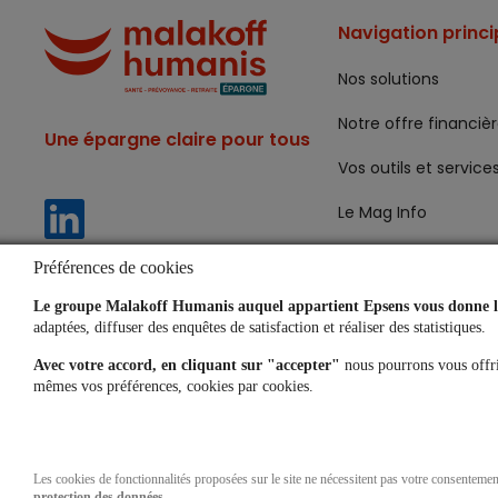
Navigation princi
Nos solutions
Notre offre financiè
Une épargne claire pour tous
Vos outils et service
Le Mag Info
Préférences de cookies
Aide
Le groupe Malakoff Humanis auquel appartient Epsens vous donne le
Lexique
adaptées, diffuser des enquêtes de satisfaction et réaliser des statistiques.
Avec votre accord, en cliquant sur "accepter"
nous pourrons vous offri
Questions fréquent
mêmes vos préférences, cookies par cookies.
Simulateurs
Les cookies de fonctionnalités proposées sur le site ne nécessitent pas votre consenteme
protection des données.