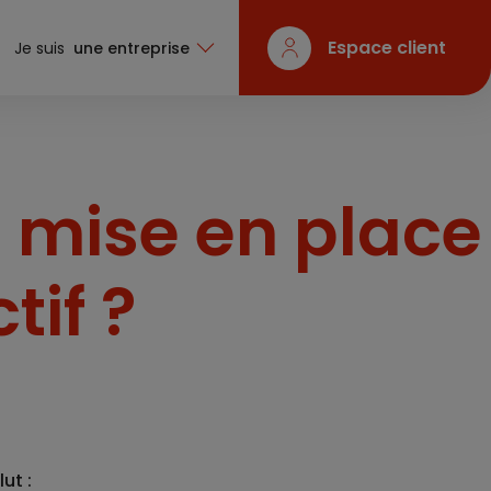
Espace client
Je suis
une entreprise
e mise en place
tif ?
ut :