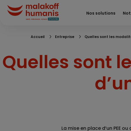
Aller
au
Nos solutions
Not
contenu
principal
Fil
Accueil
Entreprise
Quelles sont les modalit
d'Ariane
Quelles sont l
d’un
La mise en place d’un
PEE
ou 