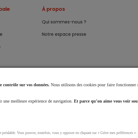
pale
À propos
Qui sommes-nous ?
re
Notre espace presse
s
 contrôle sur vos données.
Nous utilisons des cookies pour faire fonctionner 
r une meilleure expérience de navigation.
Et parce qu’on aime vous voir sou
es
nt préalable. Vous pouvez, toutefois, vous y opposer en cliquant sur « Gérer mes préférences »