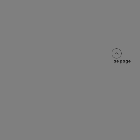
En savoir plus
Haut de page
Une épargne claire pour tous