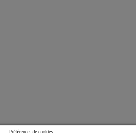
Notre offre financière
Vos outils et services
Le Mag Info
À propos
Qui sommes-nous ?
Notre espace presse
Aide
Lexique
Questions fréquentes
Préférences de cookies