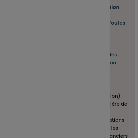
Classification AMF :
sans classification
Société de gestion :
Sienna Gestion
-
Toutes
les parts
Article SFDR :
Article 8 : Produit financier qui promeut des
caractéristiques environnementales et/ou
sociales.
SFDR : Règlement 2019/2088 européen
(Sustainable Finance Disclosure Regulation)
sur la publication d’informations en matière de
durabilité dans le secteur des services
financiers. Il introduit de nouvelles obligations
et normes communes de reporting pour les
sociétés de gestion et les conseillers financiers