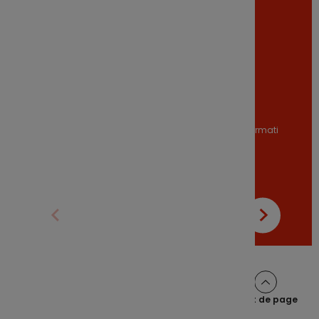
Fiche fonds
Document d'informati
[341.23ko]
on clé
[123.51ko]
Haut de page