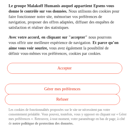
Simulateurs
Le groupe Malakoff Humanis auquel appartient Epsens vous
donne le contrôle sur vos données.
Nous utilisons des cookies pour
faire fonctionner notre site, mémoriser vos préférences de
navigation, proposer des offres adaptées, diffuser des enquêtes de
Une question, un besoin ?
satisfaction et réaliser des statistiques.
Avec votre accord, en cliquant sur "accepter"
nous pourrons
Contactez-nous
vous offrir une meilleure expérience de navigation.
Et parce qu’on
aime vous voir sourire,
vous avez également la possibilité de
définir vous-mêmes vos préférences, cookies par cookies.
Mon espace personnel
Accepter
Gérer mes préférences
Données personnelles
Réclamations
Refuser
Accessibilité et Mode écologique
Mentions légales
Les cookies de fonctionnalités proposées sur le site ne nécessitent pas votre
Accessibilité : partiellement conforme
consentement préalable. Vous pouvez, toutefois, vous y opposer en cliquant sur « Gérer
mes préférences ». Retrouvez, à tout moment, votre paramétrage en bas de page, à côté
Nous contacter
Cookies
de
notre politique de protection des données.