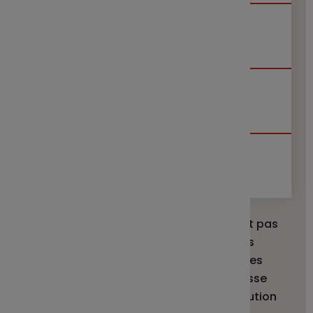
Sur 1 an
10.47 %
Sur 3 ans
25.67 %
Sur 5 ans
-
Les performances passées ne présagent pas
des performances futures et ne sont pas
constantes dans le temps. Les valeurs des
investissements peuvent varier à la hausse
comme à la baisse en fonction de l'évolution