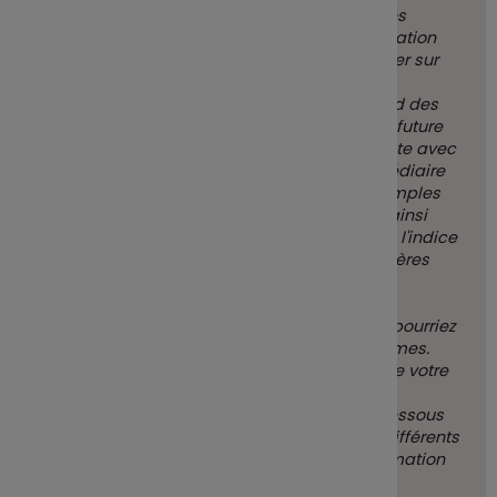
frais dus à votre conseiller ou distributeur. Ces
chiffres ne tiennent pas compte de votre situation
fiscale personnelle, qui peut également influer sur
les montants que vous recevrez.
Ce que vous obtiendrez de ce produit dépend des
performances futures du marché. L'évolution future
du marché est aléatoire et ne peut être prédite avec
précision. Les scénarios défavorable, intermédiaire
et favorable présentés représentent des exemples
utilisant les meilleure et pire performances, ainsi
que la performance moyenne du produit /de l'indice
de référence approprié au cours des 10 dernières
années. Les marchés pourraient évoluer très
différemment à l'avenir.
Le scénario de tensions montre ce que vous pourriez
obtenir dans des situations de marché extrêmes.
Votre perte maximale peut être l'ensemble de votre
investissement.
Les scénarios de performance affichés ci-dessous
sont calculés tous les mois et peuvent être différents
de ceux présentés dans le Document d'Information
Clé (DIC).