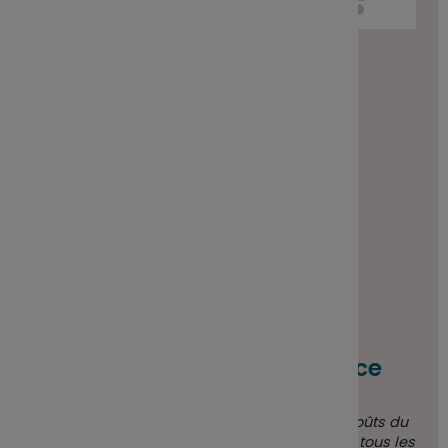
Fin du graphique interactif.
*
AEC : Année en cours
Imprimer le graphique
VLS au format Excel
VLS au format image
Scénarios de performance
Les chiffres indiqués comprennent tous les coûts du
produit lui-même mais pas nécessairement tous les