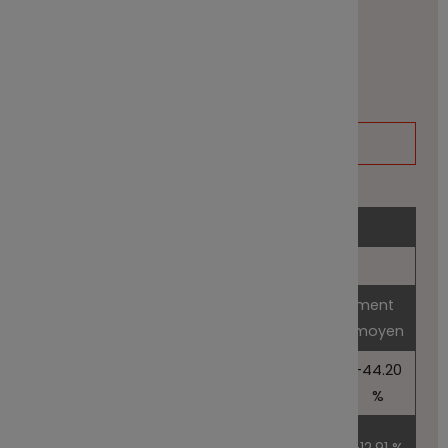
Investissement 10 000 euros
Date de calcul: 30/06/2026
Résumé du tableau
Scénarios
Scénario de tensions
Ce que vous pourriez obtenir
Rendement
après déduction des coûts
annuel moyen
-44.20
1 an
5 580.00 €
1 an
%
5