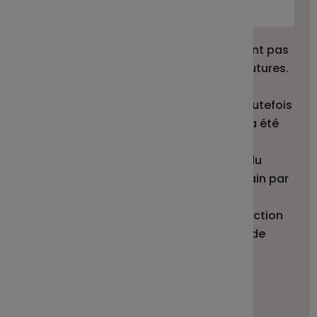
Indice de référence
Fin du graphique interactif.
Les performances passées ne constituent pas
un indicateur fiable des performances futures.
Les marchés pourraient évoluer très
différemment à l’avenir. Elles peuvent toutefois
vous aider à évaluer comment le fonds a été
géré dans le passé.
Ce diagramme affiche la performance du
fonds en pourcentage de perte ou de gain par
an au cours des 2 dernières années.
La performance est affichée après déduction
des frais courants. Les frais d’entrée ou de
sortie sont exclus du calcul.