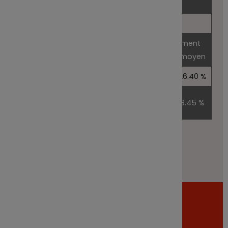
ans
Scénario favorable
Ce que vous pourriez obtenir
Rendement
après déduction des coûts
annuel moyen
1 an
12 640.00 €
1 an
26.40 %
5
5 ans
15 000.00 €
8.45 %
ans
Télécharger le fichier Excel
Documentation