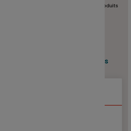
afin de favoriser la transparence des produits
financiers durables.
Performances
Performances cumulées
V.L. au 05/08/2026
130.0700 €
Année en cours
5.52 %