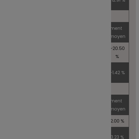
5 ans
5 010.00 €
-12.91 %
ans
Scénario défavorable
Ce que vous pourriez obtenir
Rendement
après déduction des coûts
annuel moyen
-20.50
1 an
7 950.00 €
1 an
%
5
5 ans
9 310.00 €
-1.42 %
ans
Scénario intermédiaire
Ce que vous pourriez obtenir
Rendement
après déduction des coûts
annuel moyen
1 an
10 200.00 €
1 an
2.00 %
5
5 ans
11 720.00 €
3.23 %