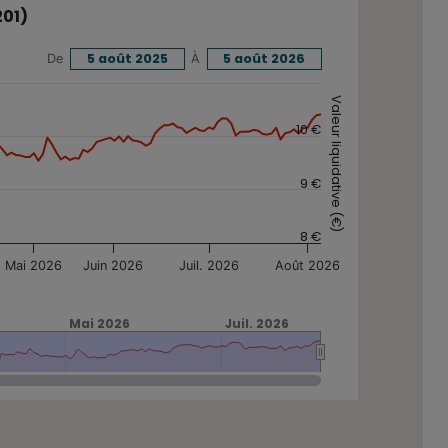
01)
5 août 2025
À
5 août 2026
De
CTIONS - PART L (810201) sur une période donnée.
Valeur liquidative (€)
10 €
9 €
8 €
Mai 2026
Juin 2026
Juil. 2026
Août 2026
Mai 2026
Mai 2026
Juil. 2026
Juil. 2026