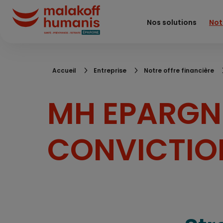
Aller
au
Nos solutions
Not
contenu
principal
Fil
Accueil
Entreprise
Notre offre financière
d'Ariane
MH EPARGN
CONVICTION