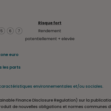
Risque fort
Rendement
5
6
7
potentiellement + elevée
zone euro
 les parts
s caractéristiques environnementales et/ou sociales.
nable Finance Disclosure Regulation) sur la publicatio
introduit de nouvelles obligations et normes communes d