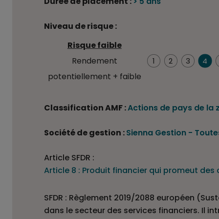
Durée de placement :
> 5 ans
Niveau de risque :
Risque faible
4/7
Rendement
1
2
3
4
potentiellement + faible
Classification AMF :
Actions de pays de la 
Société de gestion :
Sienna Gestion
-
Toutes
Article SFDR :
Article 8 : Produit financier qui promeut de
SFDR : Règlement 2019/2088 européen (Sustai
dans le secteur des services financiers. Il 