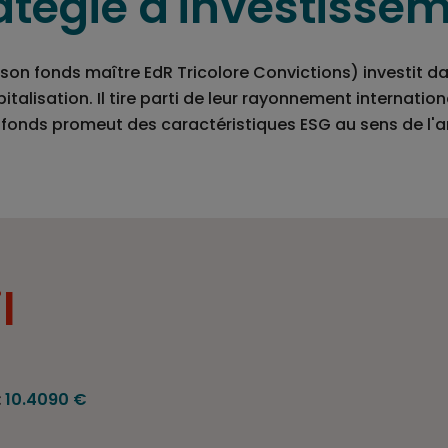
atégie d'investisse
 son fonds maître EdR Tricolore Convictions) investit 
italisation. Il tire parti de leur rayonnement internationa
fonds promeut des caractéristiques ESG au sens de l'ar
l
:
10.4090 €