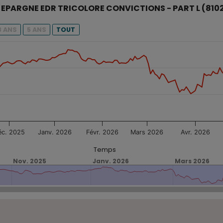
IONS - PART L (810201)
EPARGNE EDR TRICOLORE CONVICTIONS - PART L (8102
u fonds avec un temps donné.
3 ANS
5 ANS
TOUT
eur liquidative du fonds MH EPARGNE EDR TRICOLORE CONVI
ORE CONVICTIONS - PART L (810201)
ps, et navigator-x-axis.
ur liquidative (€), and navigator-y-axis.
éc. 2025
Janv. 2026
Févr. 2026
Mars 2026
Avr. 2026
Temps
Nov. 2025
Nov. 2025
Janv. 2026
Janv. 2026
Mars 2026
Mars 2026