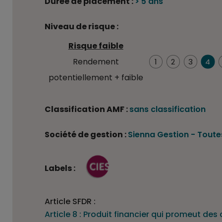
Durée de placement :
> 5 ans
Niveau de risque :
Risque faible
4/7
Rendement
1
2
3
4
potentiellement + faible
Classification AMF :
sans classification
Société de gestion :
Sienna Gestion
-
Toutes
Labels :
Article SFDR :
Article 8 : Produit financier qui promeut de