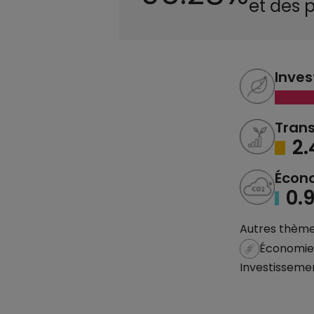
et des 
Inves
Trans
2
Écon
0.
Autres thèmes
Économie s
Investisseme