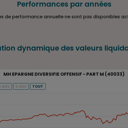
Performances par années
s de performance annuelle ne sont pas disponibles ac
ution dynamique des valeurs liquida
PART M (40033)
MH EPARGNE DIVERSIFIE OFFENSIF - PART M (40033)
u fonds avec un temps donné.
3 ANS
5 ANS
TOUT
ur liquidative du fonds MH EPARGNE DIVERSIFIE OFFENSIF -
View as data table, MH EPARGNE DIVERSIFIE OFFENSIF - PART M (40033)
ps, et navigator-x-axis.
ur liquidative (€), and navigator-y-axis.