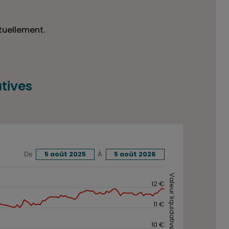
tuellement.
tives
5 août 2025
À
5 août 2026
De
 PART M (40033) sur une période donnée.
Valeur liquidative (€)
12 €
11 €
10 €