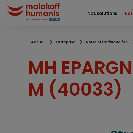
Aller
au
Nos solutions
Not
contenu
principal
Fil
Accueil
Entreprise
Notre offre financière
d'Ariane
MH EPARGNE
M (40033)