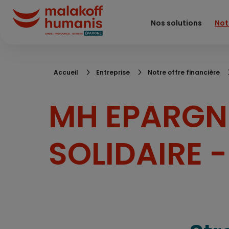
Aller
au
Nos solutions
Not
contenu
principal
Fil
Accueil
Entreprise
Notre offre financière
d'Ariane
MH EPARGNE
SOLIDAIRE -