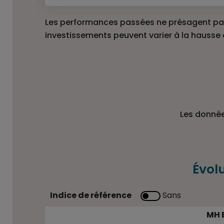
Les performances passées ne présagent pas
investissements peuvent varier à la hausse
Les donnée
Évol
Indice de référence
Sans
MH EPARGNE DIVERSIFIE EQUILIBRE SO
MH E