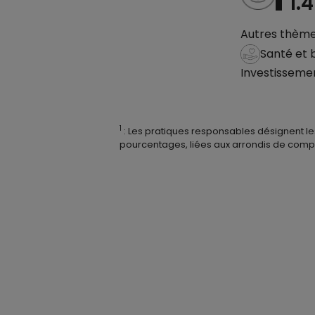
1.
Autres thèmes
Santé et 
Investissemen
1
: Les pratiques responsables désignent le
pourcentages, liées aux arrondis de compo