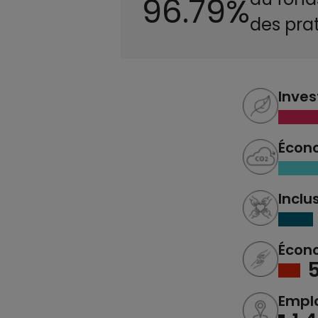
96.79%
des pra
Inves
Écon
Inclu
Écono
Emplo