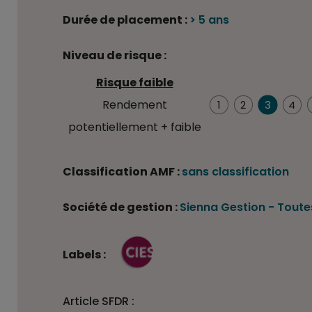
Durée de placement :
> 5 ans
Niveau de risque :
Risque faible
3/7
Rendement
1
2
3
4
potentiellement + faible
Classification AMF :
sans classification
Société de gestion :
Sienna Gestion
-
Toutes
Labels :
Article SFDR :