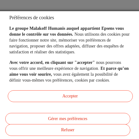
Questions fréquentes
Préférences de cookies
Simulateurs
Le groupe Malakoff Humanis auquel appartient Epsens vous
donne le contrôle sur vos données.
Nous utilisons des cookies pour
faire fonctionner notre site, mémoriser vos préférences de
navigation, proposer des offres adaptées, diffuser des enquêtes de
Une question, un besoin ?
satisfaction et réaliser des statistiques.
Avec votre accord, en cliquant sur "accepter"
nous pourrons
Contactez-nous
vous offrir une meilleure expérience de navigation.
Et parce qu’on
aime vous voir sourire,
vous avez également la possibilité de
définir vous-mêmes vos préférences, cookies par cookies.
Mon espace personnel
Accepter
Gérer mes préférences
Données personnelles
Réclamations
Refuser
Accessibilité et Mode écologique
Mentions légales