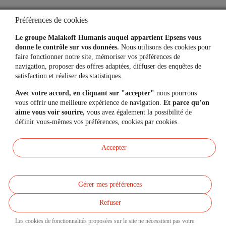
Questions fréquentes
Préférences de cookies
Simulateurs
Le groupe Malakoff Humanis auquel appartient Epsens vous
donne le contrôle sur vos données.
Nous utilisons des cookies pour
faire fonctionner notre site, mémoriser vos préférences de
navigation, proposer des offres adaptées, diffuser des enquêtes de
Une question, un besoin ?
satisfaction et réaliser des statistiques.
Avec votre accord, en cliquant sur "accepter"
nous pourrons
Contactez-nous
vous offrir une meilleure expérience de navigation.
Et parce qu’on
aime vous voir sourire,
vous avez également la possibilité de
définir vous-mêmes vos préférences, cookies par cookies.
Mon espace personnel
Accepter
Gérer mes préférences
Données personnelles
Réclamations
Refuser
Accessibilité et Mode écologique
Mentions légales
Les cookies de fonctionnalités proposées sur le site ne nécessitent pas votre