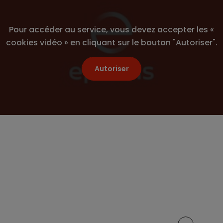
Indemnit
Communi
Pour accéder au service, vous devez accepter les «
cookies vidéo » en cliquant sur le bouton "Autoriser".
Le Comp
Découvri
entrepri
Autoriser
L’intér
Maîtrise
vos sala
La parti
Partager cet article sur :
L’abond
L’épargn