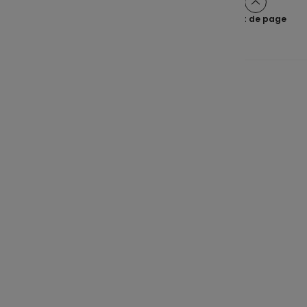
Haut de page
Une épargne claire pour tous
Navigation principale