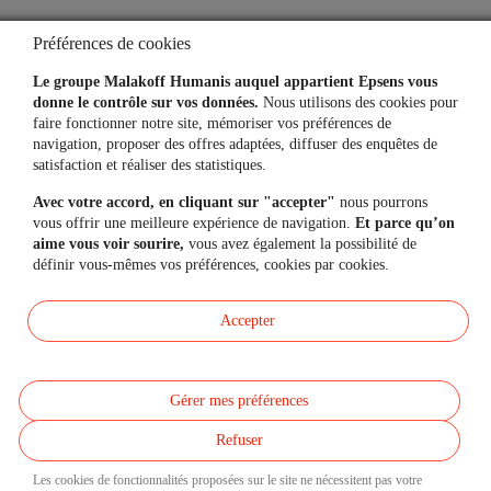
Questions fréquentes
Préférences de cookies
Simulateurs
Le groupe Malakoff Humanis auquel appartient Epsens vous
donne le contrôle sur vos données.
Nous utilisons des cookies pour
faire fonctionner notre site, mémoriser vos préférences de
navigation, proposer des offres adaptées, diffuser des enquêtes de
Une question, un besoin ?
satisfaction et réaliser des statistiques.
Avec votre accord, en cliquant sur "accepter"
nous pourrons
Contactez-nous
vous offrir une meilleure expérience de navigation.
Et parce qu’on
aime vous voir sourire,
vous avez également la possibilité de
définir vous-mêmes vos préférences, cookies par cookies.
Mon espace personnel
Accepter
Gérer mes préférences
Données personnelles
Réclamations
Refuser
Accessibilité et Mode écologique
Mentions légales
Les cookies de fonctionnalités proposées sur le site ne nécessitent pas votre