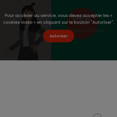
Indemnit
Communi
Pour accéder au service, vous devez accepter les «
cookies vidéo » en cliquant sur le bouton "Autoriser".
Le Comp
Découvri
entrepri
Autoriser
L’intér
Maîtrise
vos sala
La parti
Partager cet article sur :
L’abond
L’épargn