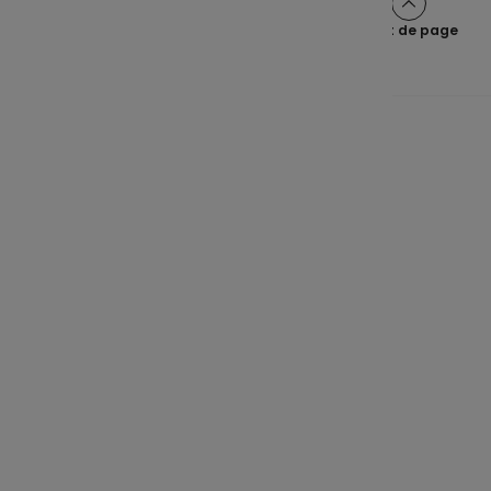
Haut de page
Une épargne claire pour tous
Navigation principale