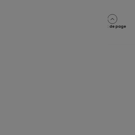
Haut de page
Une épargne claire pour tous