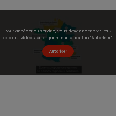
2 min
Indemnit
Communi
Le Comp
Découvri
Pour accéder au service, vous devez accepter les «
entrepri
cookies vidéo » en cliquant sur le bouton "Autoriser".
L’intér
Autoriser
Maîtrise
vos sala
La parti
L’abond
Partager cet article sur :
L’épargn