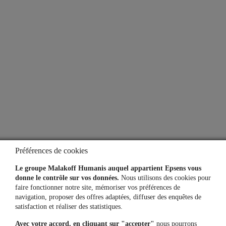
À propos
Qui sommes-nous ?
Notre espace presse
Aide
Lexique
Questions fréquentes
Préférences de cookies
Simulateurs
Le groupe Malakoff Humanis auquel appartient Epsens vous
donne le contrôle sur vos données.
Nous utilisons des cookies pour
faire fonctionner notre site, mémoriser vos préférences de
navigation, proposer des offres adaptées, diffuser des enquêtes de
Une question, un besoin ?
satisfaction et réaliser des statistiques.
Avec votre accord, en cliquant sur "accepter"
nous pourrons