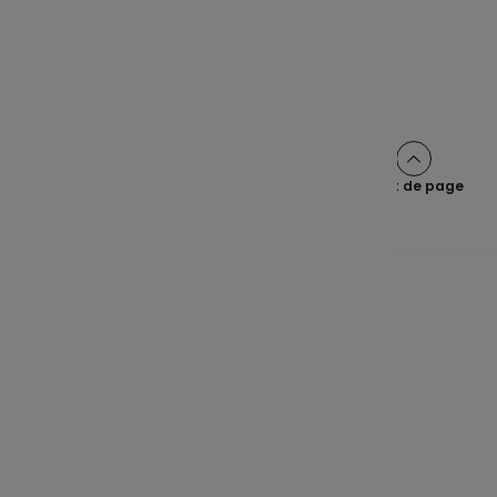
Partager cet article sur :
Haut de page
Une épargne claire pour tous