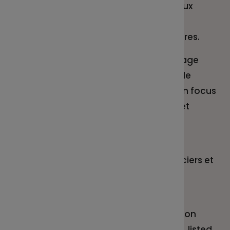
et financières : évolution des taux
d’intérêt, inflation, croissance
mondiale et politiques monétaires.
Cette vidéo propose un décodage
clair, pédagogique et concret de
l’actualité des marchés, avec un focus
sur les impacts pour l’épargne et
l’investissement.
Objectif : aider chacun à mieux
comprendre les marchés financiers et
à donner du sens à ses choix
d’épargne.
Merci à Loïc Bécue, gérant gestion
diversifiée et allocation d’actifs, listed