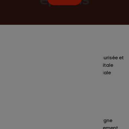
Une connexion simplifiée
Connectez-vous de manière rapide et sécurisée et
en un seul geste avec votre empreinte digitale
(Touch ID) ou avec la reconnaissance faciale
(Face ID). C’est simple et rapide !
Un suivi de votre épargne en
temps réel
Gardez un œil sur l'évolution de votre épargne
salariale à tout moment et consultez facilement