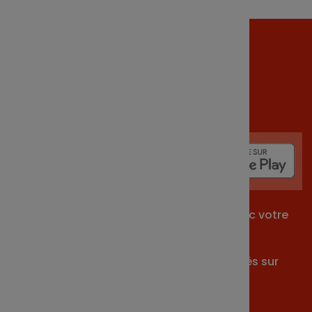
Téléchargez dès
maintenant
votre
application !
Application gratuite. L'accès se fait avec votre
identifiant
et votre mot de passe habituels utilisés sur
votre espace client.