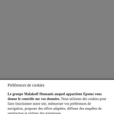
À propos
Qui sommes-nous ?
Notre espace presse
Aide
Lexique
Questions fréquentes
Préférences de cookies
Simulateurs
Le groupe Malakoff Humanis auquel appartient Epsens vous
donne le contrôle sur vos données.
Nous utilisons des cookies pour
faire fonctionner notre site, mémoriser vos préférences de
navigation, proposer des offres adaptées, diffuser des enquêtes de
Une question, un besoin ?
satisfaction et réaliser des statistiques.