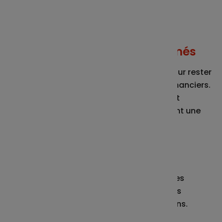
Vous restez maître de vos choix !
Des alertes pour rester informés
Pratique ! Vous pouvez créer une alerte pour rester
informés de l’évolution de vos supports financiers.
Elle permet de définir pour chaque support
financier une valeur liquidative déclenchant une
alerte mail dès l’atteinte de cette valeur.
Et plus encore...
Ce n’est pas fini ! Retrouvez aussi toutes les
informations sur les cas de déblocage, vos
contacts ainsi que notre foire aux questions.