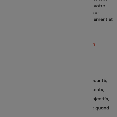
vos dernières opérations. Retrouvez aussi votre
épargne sous différentes vues : par plan, par
origine de versement, par support de placement et
par échéance. Vous avez la main !
Vos opérations réalisables en
toute autonomie
Répondre à vos avis d'option
d’Intéressement ou de Participation,
Effectuer des versements en toute sécurité,
Suivre la performance de vos placements,
Modifier vos placements selon vos objectifs,
Disposer de votre épargne disponible quand
vous en avez besoin.