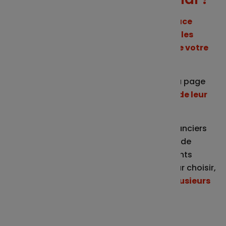
C’est simple, rendez-vous direction
l’espace
client
et cliquez sur l’encadré
"Connaître les
thèmes environnementaux et sociaux de votre
épargne ".
Les épargnants sont alors redirigés vers la page
présentant
la répartition personnalisée de leur
épargne
.
Aussi, en complément des indicateurs financiers
déjà disponibles (échelle de risque, durée de
placement recommandée...), les épargnants
disposent de l’information nécessaire pour choisir,
s’ils le souhaitent, de privilégier un ou plusieurs
thèmes, en fonction notamment de leur
sensibilité́ et de leurs valeurs.