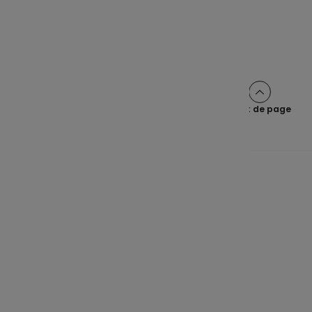
Partager cet article sur :
Haut de page
Une épargne claire pour tous