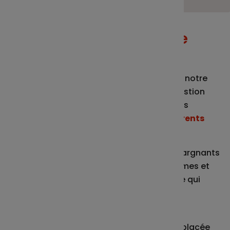
Comment fonctionne ce
nouveau service ?
Les supports financiers qui sont gérés par notre
partenaire Sienna Gestion, expert de la gestion
responsable et durable, peuvent suivre des
stratégies de gestion
consacrées à différents
thèmes sociaux et environnementaux.
Notre outil classe l’investissement des épargnants
en fonction de leur contribution à ces thèmes et
permet ainsi d’évaluer la part de l'épargne qui
participe à des pratiques responsables et
solidaires.
Bref grâce à lui, vous savez comment est placée