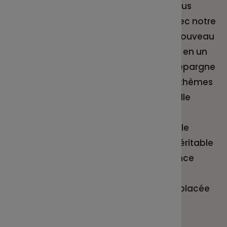
destination des épargnants, nous
avons développé, en liaison avec notre
partenaire Sienna Gestion, un nouveau
service qui permet de visualiser en un
coup d’œil de quelle manière l’épargne
salariale est investie et à quels thèmes
environnementaux et sociaux elle
contribue.
Ce nouveau service, unique sur le
marché, agit ainsi comme un véritable
outil de sensibilisation à la finance
responsable.
L’épargnant sait comment est placée
son épargne et à quoi elle sert.