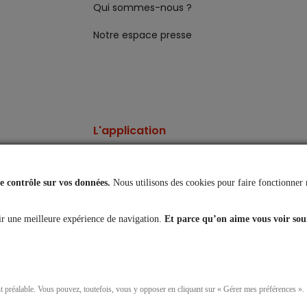
Qui sommes-nous ?
Notre espace presse
L'application
Vos comptes toujours
à portée de main
 contrôle sur vos données.
Nous utilisons des cookies pour faire fonctionner 
es
r une meilleure expérience de navigation.
Et parce qu’on aime vous voir sou
nt préalable. Vous pouvez, toutefois, vous y opposer en cliquant sur « Gérer mes préférences »