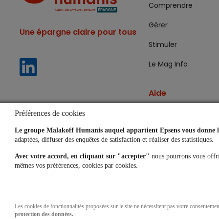
Comprendre
Gérer
Une épargne claire pour tous
Stimuler
Le Mag Info
Aide
Lexique
Préférences de cookies
Le groupe Malakoff Humanis auquel appartient Epsens vous donne le
Questions fréquent
adaptées, diffuser des enquêtes de satisfaction et réaliser des statistiques.
Simulateurs
Avec votre accord, en cliquant sur "accepter"
nous pourrons vous offri
mêmes vos préférences, cookies par cookies.
Les cookies de fonctionnalités proposées sur le site ne nécessitent pas votre consenteme
protection des données.