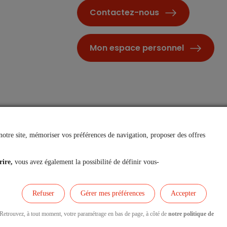
Contactez-nous
Mon espace personnel
notre site, mémoriser vos préférences de navigation, proposer des offres
rire,
vous avez également la possibilité de définir vous-
Accessibilité et Mode écologique
Refuser
Gérer mes préférences
Accepter
. Retrouvez, à tout moment, votre paramétrage en bas de page, à côté de
notre politique de
Nous contacter