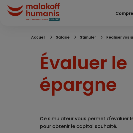
Aller
au
Compre
contenu
principal
Fil
Accueil
Salarié
Stimuler
Réaliser vos 
d'Ariane
Évaluer le
épargne
Ce simulateur vous permet d'évaluer l
pour obtenir le capital souhaité.