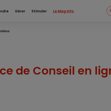
ndre
Gérer
Stimuler
Le Mag Info
vidéos
ice de Conseil en li