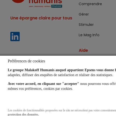
Comprendre
Gérer
Une épargne claire pour tous
Stimuler
Le Mag Info
Aide
Lexique
Préférences de cookies
Le groupe Malakoff Humanis auquel appartient Epsens vous donne le
Questions fréquent
adaptées, diffuser des enquêtes de satisfaction et réaliser des statistiques.
Simulateurs
Avec votre accord, en cliquant sur "accepter"
nous pourrons vous offri
mêmes vos préférences, cookies par cookies.
Les cookies de fonctionnalités proposées sur le site ne nécessitent pas votre consenteme
protection des données.