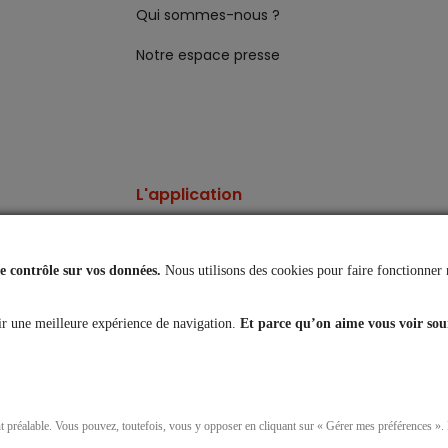
Qui sommes-nous ?
Notre espace presse
L'application
Vos comptes toujours
à portée de main
 contrôle sur vos données.
Nous utilisons des cookies pour faire fonctionner 
es
r une meilleure expérience de navigation.
Et parce qu’on aime vous voir sou
nt préalable. Vous pouvez, toutefois, vous y opposer en cliquant sur « Gérer mes préférences »