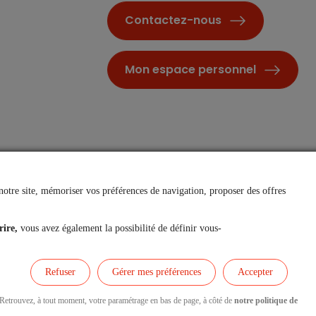
Contactez-nous
Mon espace personnel
notre site, mémoriser vos préférences de navigation, proposer des offres
rire,
vous avez également la possibilité de définir vous-
Accessibilité et Mode écologique
Refuser
Gérer mes préférences
Accepter
. Retrouvez, à tout moment, votre paramétrage en bas de page, à côté de
notre politique de
Nous contacter