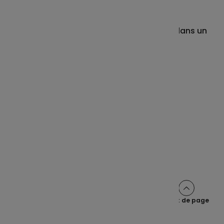
Le billet de la finance responsable
ISR et défense : une approche cohérente dans un
contexte en mutation.
Lire votre lettre Expertises
Partager cet article sur :
Haut de page