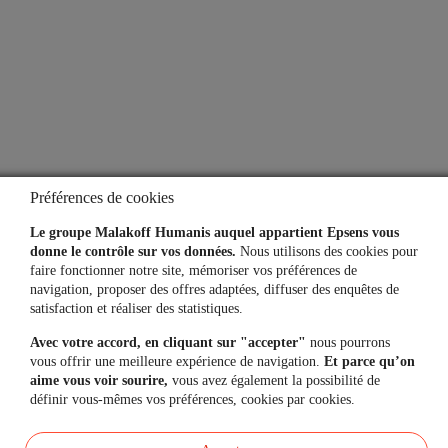
Une question, un besoin ?
Contactez-nous
Mon espace personnel
Préférences de cookies
Le groupe Malakoff Humanis auquel appartient Epsens vous
donne le contrôle sur vos données.
Nous utilisons des cookies pour
faire fonctionner notre site, mémoriser vos préférences de
L'application
navigation, proposer des offres adaptées, diffuser des enquêtes de
satisfaction et réaliser des statistiques.
Vos comptes toujours
à portée de main
Avec votre accord, en cliquant sur "accepter"
nous pourrons
vous offrir une meilleure expérience de navigation.
Et parce qu’on
aime vous voir sourire,
vous avez également la possibilité de
définir vous-mêmes vos préférences, cookies par cookies.