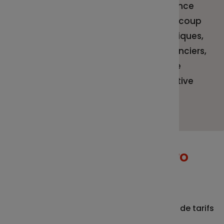
émergentes en matière de finance
durable. Découvrez aussi en un coup
d'œil les brèves macroéconomiques,
les indicateurs de marchés financiers,
la stratégie d’investissement de
l’équipe de gestion et une initiative
solidaire.
À la une de votre numéro
d'avril
Analyse du Gérant
Des mesures de relance dans un contexte de tarifs
douaniers élevés.