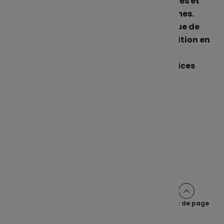
Pour l'instant, rien ne change : vos services et
interlocuteurs habituels restent les mêmes.
Nous vous tiendrons informés en continue de
toute évolution afin d'assurer une transition en
douceur.
Soyez assurés que la qualité de nos services
demeurera notre priorité.
Partager cet article sur :
Haut de page