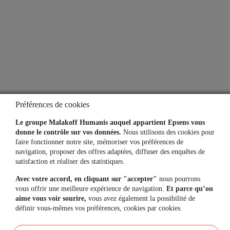
Une question, un besoin ?
Contactez-nous
Mon espace personnel
Préférences de cookies
Le groupe Malakoff Humanis auquel appartient Epsens vous
donne le contrôle sur vos données.
Nous utilisons des cookies pour
faire fonctionner notre site, mémoriser vos préférences de
L'application
navigation, proposer des offres adaptées, diffuser des enquêtes de
satisfaction et réaliser des statistiques.
Vos comptes toujours
à portée de main
Avec votre accord, en cliquant sur "accepter"
nous pourrons
vous offrir une meilleure expérience de navigation.
Et parce qu’on
aime vous voir sourire,
vous avez également la possibilité de
définir vous-mêmes vos préférences, cookies par cookies.