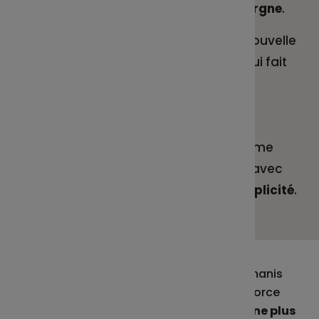
devient Malakoff Humanis Épargne
.
Ce changement marque une nouvelle
étape, tout en conservant ce qui fait
notre force :
notre expertise en
épargne salariale et notre
engagement à vos côtés
. Vous
continuerez à bénéficier du même
accompagnement de qualité, avec
encore
plus de clarté et de simplicité
.
Cette intégration au groupe Malakoff Humanis
s’inscrit dans une ambition forte : elle renforce
notre engagement en faveur d’une
épargne plus