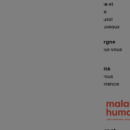
globale, plus performante et plus éthique
et
toujours portée par les valeurs d’un groupe
paritaire et mutualiste. Elle nous permet aussi
d’être en parfaite adéquation avec les nouveaux
dispositifs offerts par la loi PACTE en vous
proposant notre
double expertise en épargne
salariale et en épargne retraite
pour mieux vous
accompagner, quel que soit votre projet.
Tout au long de l’année,
la nouvelle identité
visuelle va se mettre en place
, pour que vous
gardiez vos repères et profitiez d’une expérience
fluide.