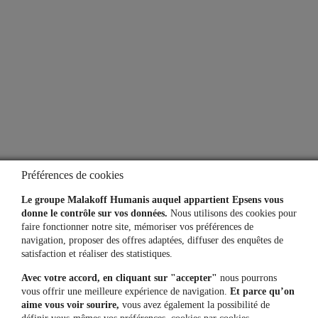
Simulateurs
Une question, un besoin ?
Contactez-nous
Mon espace personnel
Préférences de cookies
Le groupe Malakoff Humanis auquel appartient Epsens vous
donne le contrôle sur vos données.
Nous utilisons des cookies pour
faire fonctionner notre site, mémoriser vos préférences de
L'application
navigation, proposer des offres adaptées, diffuser des enquêtes de
satisfaction et réaliser des statistiques.
Vos comptes toujours
à portée de main
Avec votre accord, en cliquant sur "accepter"
nous pourrons
vous offrir une meilleure expérience de navigation.
Et parce qu’on
aime vous voir sourire,
vous avez également la possibilité de