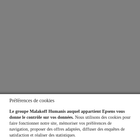
Lexique
Questions fréquentes
Simulateurs
Une question, un besoin ?
Contactez-nous
Mon espace personnel
Préférences de cookies
Le groupe Malakoff Humanis auquel appartient Epsens vous
donne le contrôle sur vos données.
Nous utilisons des cookies pour
faire fonctionner notre site, mémoriser vos préférences de
L'application
navigation, proposer des offres adaptées, diffuser des enquêtes de
satisfaction et réaliser des statistiques.
Vos comptes toujours