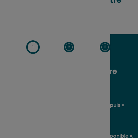
déblocage ?
1
2
3
Connectez-vous à votre
espace client sur
epsens.com
Cliquez sur « Réaliser une opération », puis «
Percevoir mon épargne ».
Choisissez le thème « Votre épargne indisponible ».