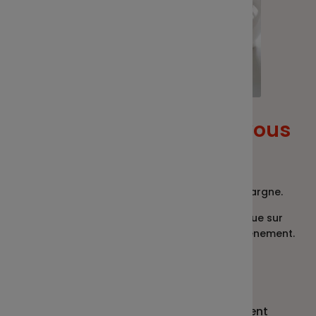
Quel montant pouvez-vous
retirer ?
Vous pouvez retirer tout ou partie de votre épargne.
Le retrait de votre épargne ne pourra porter que sur
l’épargne comptabilisée avant la date de l’évènement.
Sauf :
en cas de primes participation,
d’intéressement et de leur abondement