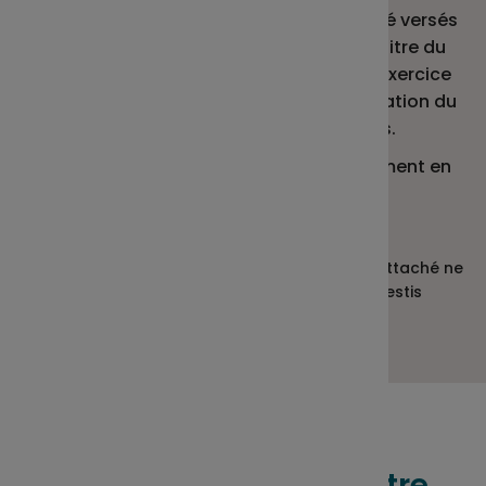
attaché qui n’auraient pas encore été versés
au plan à la date de l’évènement au titre du
dernier exercice clos ou au titre de l’exercice
en cours uniquement en cas de cessation du
contrat de travail ou en cas de décès.
en cas d’abondement différé (versement en
fin d’exercice comptable) dû par
l’employeur.
Les versements volontaires et l’abondement attaché ne
peuvent pas être débloqués lorsqu’ils sont investis
après la date de l’évènement.
PAS A PAS
Comment réaliser votre