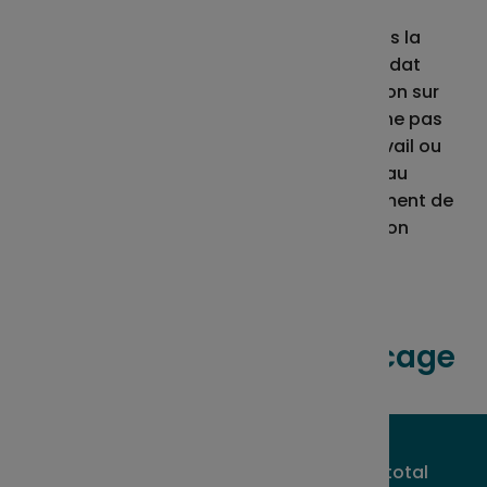
renouvellement de mandat social et
émanant de l’organe compétent dans la
société OU attestation de fin de mandat
remise par le remplaçant + Attestation sur
l’honneur de l’épargnant qui indique ne pas
avoir été titulaire d’un contrat de travail ou
d’un mandat social depuis deux ans au
moins à compter du non-renouvellement de
son mandat social ou de sa révocation
A lire avant votre déblocage
Vous pouvez demander un déblocage total