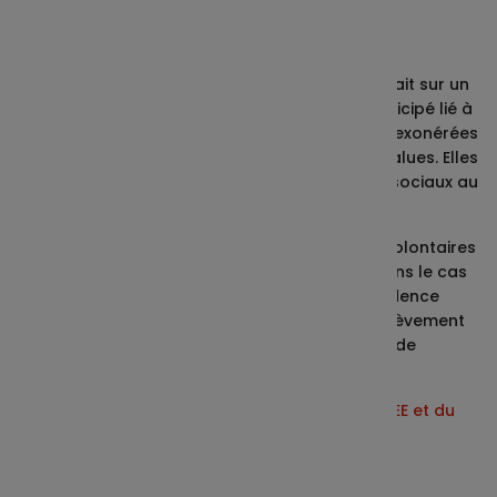
épargne ?
Les plus-values réalisées au moment d'un retrait sur un
PEE et/ou sur un PERCO, ou d’un déblocage anticipé lié à
un accident de la vie sur un PER Collectif, sont exonérées
d’impôt sur le revenu et d'impôt sur les plus-values. Elles
sont uniquement soumises aux prélèvements sociaux au
taux en vigueur à la date du retrait.
Les plus-values réalisées sur les versements volontaires
placés sur le PER Collectif (à l’échéance ou dans le cas
d’un déblocage anticipé lié à l’acquisition résidence
principale) sont en revanche soumises au Prélèvement
forfaitaire unique (PFU) au taux de 30% (17,2% de
prélèvements sociaux + 12,8% au titre de l’IR).
En savoir plus sur le
cadre fiscal et social du PEE
et du
PER Collectif.