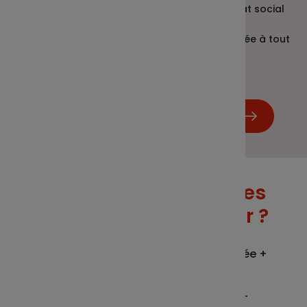
Deux ans après la date de fin du mandat social
Votre demande de déblocage peut être réalisée à tout
moment.
Me connecter sur mon espace client
Quelles sont les pièces
justificatives à fournir ?
Dossier complet = demande acceptée +
déblocage rapide !
Procès-verbal de révocation, de non-