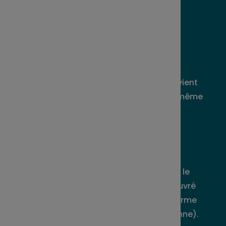
ou partiel de vos avoirs, les avoirs non
débloqués restent alors indisponibles
jusqu’à leurs échéances légales.
Pour un événement, le déblocage intervient
sous forme d'un versement unique. Le même
événement ne peut donner lieu à des
déblocages successifs.
La valeur de part prise en compte dans le
cadre du déblocage est celle du jour ouvré
suivant la demande complète et conforme
(pour les fonds à valorisation quotidienne).