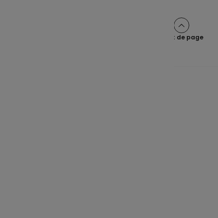
Haut de page
Une épargne claire pour tous