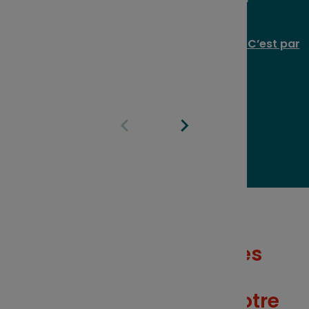
Vous préférez des explications en vidéo ? C’est par
ici !
Quels sont les avantages
fiscaux et sociaux au
moment du retrait de votre