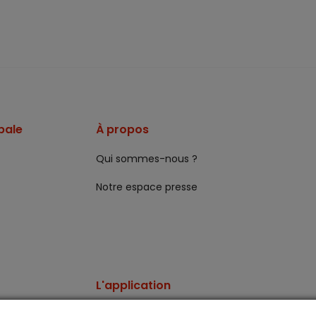
pale
À propos
Qui sommes-nous ?
Notre espace presse
L'application
Vos comptes toujours