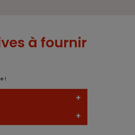
ives à fournir
e !