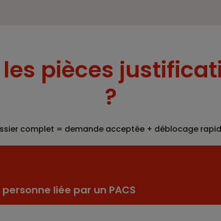
les pièces justificat
?
ssier complet = demande acceptée + déblocage rapid
a personne liée par un PACS