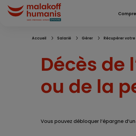
Aller
au
Compre
contenu
principal
Fil
Accueil
Salarié
Gérer
Récupérer votre
d'Ariane
Décès de l
ou de la p
Vous pouvez débloquer l’épargne d’un