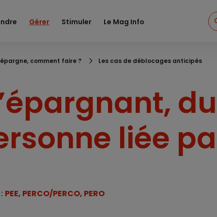
ndre
Gérer
Stimuler
Le Mag Info
 épargne, comment faire ?
Les cas de déblocages anticipés
’épargnant, du
ersonne liée p
 :
PEE, PERCO/PERCO, PERO