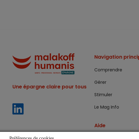
Navigation princi
Comprendre
Gérer
Une épargne claire pour tous
Stimuler
Le Mag Info
Aide
Lexique
Préférences de cookies