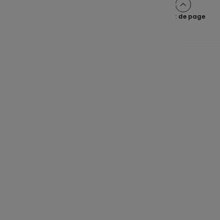
Haut de page
Une épargne claire pour tous
Navigation principale