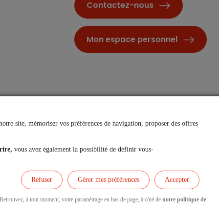
Contactez-nous
Mon espace personnel
notre site, mémoriser vos préférences de navigation, proposer des offres
rire,
vous avez également la possibilité de définir vous-
Accessibilité et Mode écologique
Refuser
Gérer mes préférences
Accepter
. Retrouvez, à tout moment, votre paramétrage en bas de page, à côté de
notre politique de
Nous contacter
nforme
Cookies