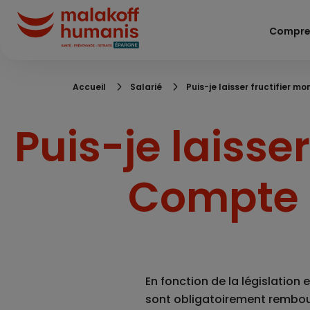
Aller
au
Compre
contenu
principal
Fil
Accueil
Salarié
Puis-je laisser fructifier 
d'Ariane
Puis-je laisse
Compte 
En fonction de la législation
sont obligatoirement rembour