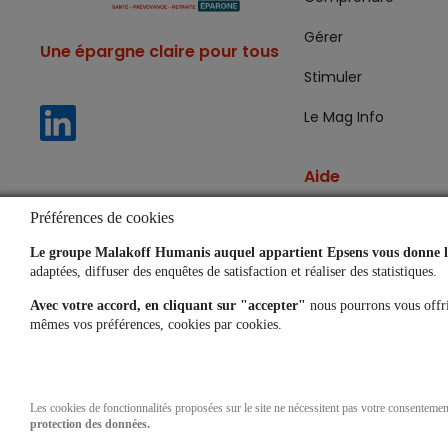
Gérer
Une épargne claire pour tous
Stimuler
Le Mag Info
Aide
Lexique
Préférences de cookies
Le groupe Malakoff Humanis auquel appartient Epsens vous donne le
Questions fréquent
adaptées, diffuser des enquêtes de satisfaction et réaliser des statistiques.
Simulateurs
Avec votre accord, en cliquant sur "accepter"
nous pourrons vous offri
mêmes vos préférences, cookies par cookies.
Les cookies de fonctionnalités proposées sur le site ne nécessitent pas votre consenteme
protection des données.
Données pe