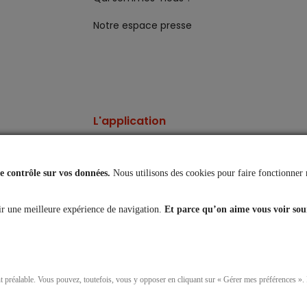
Notre espace presse
L'application
Vos comptes toujours
à portée de main
 contrôle sur vos données.
Nous utilisons des cookies pour faire fonctionner 
es
r une meilleure expérience de navigation.
Et parce qu’on aime vous voir sou
nt préalable. Vous pouvez, toutefois, vous y opposer en cliquant sur « Gérer mes préférences »
rsonnelles
Réclamations
Mentions légales
Accessibilité : partiellement co