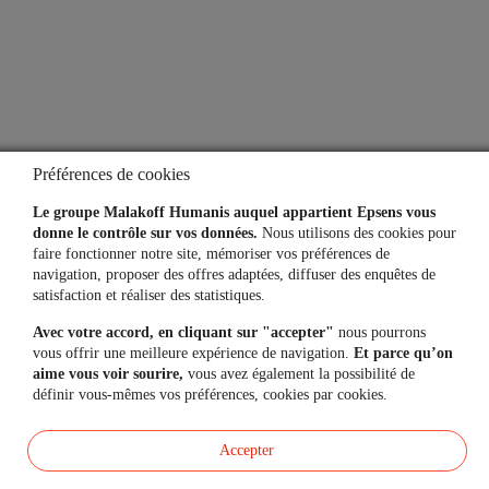
Une question, un besoin ?
Contactez-nous
Mon espace personnel
Préférences de cookies
Le groupe Malakoff Humanis auquel appartient Epsens vous
donne le contrôle sur vos données.
Nous utilisons des cookies pour
faire fonctionner notre site, mémoriser vos préférences de
L'application
navigation, proposer des offres adaptées, diffuser des enquêtes de
satisfaction et réaliser des statistiques.
Vos comptes toujours
à portée de main
Avec votre accord, en cliquant sur "accepter"
nous pourrons
vous offrir une meilleure expérience de navigation.
Et parce qu’on
aime vous voir sourire,
vous avez également la possibilité de
définir vous-mêmes vos préférences, cookies par cookies.
Accepter