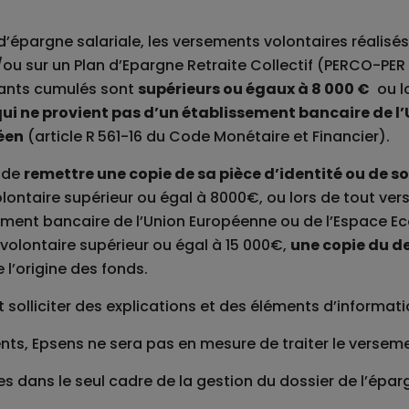
 d’épargne salariale, les versements volontaires réalisé
/ou sur un Plan d’Epargne Retraite Collectif (PERCO-PER 
tants cumulés sont
supérieurs ou égaux à 8 000 €
ou lo
ui ne provient pas d’un établissement bancaire de l
éen
(article R 561-16 du Code Monétaire et Financier).
t de
remettre une copie de sa pièce d’identité ou de s
lontaire supérieur ou égal à 8000€, ou lors de tout ver
ement bancaire de l’Union Européenne ou de l’Espace E
 volontaire supérieur ou égal à 15 000€,
une copie du de
e l’origine des fonds.
 solliciter des explications et des éléments d’informat
nts, Epsens ne sera pas en mesure de traiter le versem
es dans le seul cadre de la gestion du dossier de l’ép