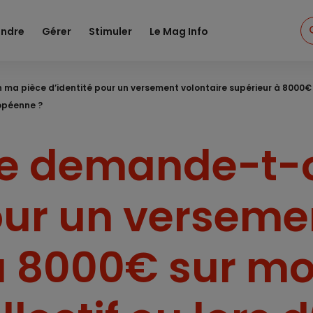
ndre
Gérer
Stimuler
Le Mag Info
a pièce d’identité pour un versement volontaire supérieur à 8000€ s
opéenne ?
e demande-t-
our un verseme
à 8000€ sur mo