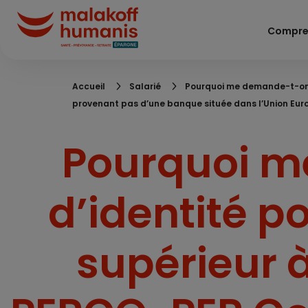
Aller
au
Compre
contenu
principal
Fil
Accueil
Salarié
Pourquoi me demande-t-on m
d'Ariane
provenant pas d’une banque située dans l’Union Eur
Pourquoi m
d’identité p
supérieur 