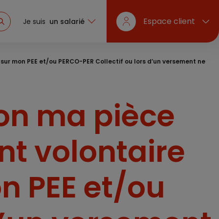
Espace client
Je suis
un salarié
ur mon PEE et/ou PERCO-PER Collectif ou lors d’un versement ne
on ma pièce
nt volontaire
n PEE et/ou