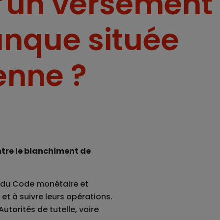
d’un versement
anque située
enne ?
ontre le blanchiment de
-12 du Code monétaire et
 et à suivre leurs opérations.
utorités de tutelle, voire