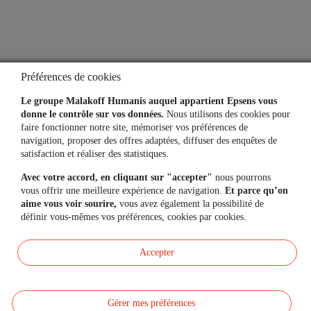
Contactez-nous
Mon espace personnel
Préférences de cookies
Le groupe Malakoff Humanis auquel appartient Epsens vous
donne le contrôle sur vos données.
Nous utilisons des cookies pour
faire fonctionner notre site, mémoriser vos préférences de
L'application
navigation, proposer des offres adaptées, diffuser des enquêtes de
satisfaction et réaliser des statistiques.
Vos comptes toujours
à portée de main
Avec votre accord, en cliquant sur "accepter"
nous pourrons
vous offrir une meilleure expérience de navigation.
Et parce qu’on
aime vous voir sourire,
vous avez également la possibilité de
définir vous-mêmes vos préférences, cookies par cookies.
Accepter
Gérer mes préférences
Données personnelles