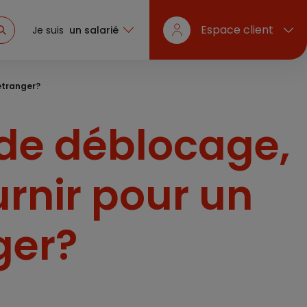
Espace client
Je suis
un salarié
’étranger?
de déblocage,
ournir pour un
ger?