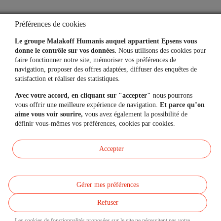
Mon espace personnel
Préférences de cookies
Le groupe Malakoff Humanis auquel appartient Epsens vous
donne le contrôle sur vos données.
Nous utilisons des cookies pour
faire fonctionner notre site, mémoriser vos préférences de
L'application
navigation, proposer des offres adaptées, diffuser des enquêtes de
satisfaction et réaliser des statistiques.
Vos comptes toujours
à portée de main
Avec votre accord, en cliquant sur "accepter"
nous pourrons
vous offrir une meilleure expérience de navigation.
Et parce qu’on
aime vous voir sourire,
vous avez également la possibilité de
définir vous-mêmes vos préférences, cookies par cookies.
Accepter
Gérer mes préférences
Données personnelles
Réclamations
Refuser
Accessibilité et Mode écologique
Mentions légales
Les cookies de fonctionnalités proposées sur le site ne nécessitent pas votre