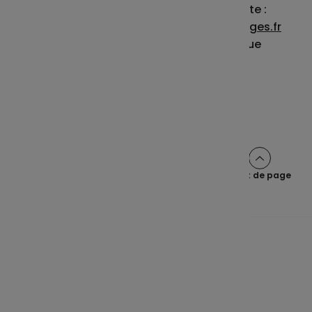
Transmettez votre demande complète :
> par mail à
transfertind.epsens@gieges.fr
> par courrier postal à :
Epsens - 46 rue
Jules Méline – 53 098 LAVAL CEDEX 9
Haut de page