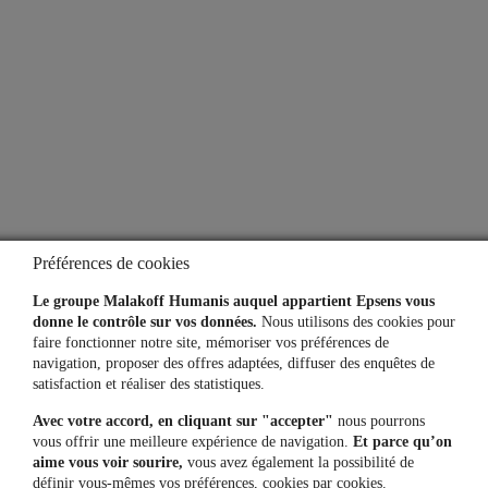
Simulateurs
Une question, un besoin ?
Contactez-nous
Mon espace personnel
Préférences de cookies
Le groupe Malakoff Humanis auquel appartient Epsens vous
donne le contrôle sur vos données.
Nous utilisons des cookies pour
faire fonctionner notre site, mémoriser vos préférences de
L'application
navigation, proposer des offres adaptées, diffuser des enquêtes de
satisfaction et réaliser des statistiques.
Vos comptes toujours
à portée de main
Avec votre accord, en cliquant sur "accepter"
nous pourrons
vous offrir une meilleure expérience de navigation.
Et parce qu’on
aime vous voir sourire,
vous avez également la possibilité de
définir vous-mêmes vos préférences, cookies par cookies.