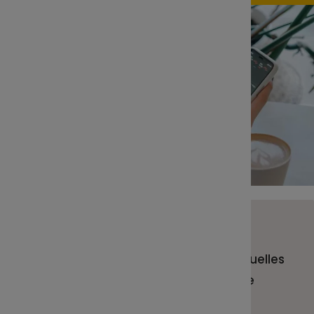
En ce début 2025, où en sont
l’économie et les marchés, et quelles
sont les perspectives pour votre
épargne salariale ?