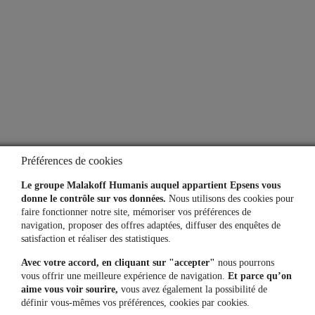
À propos
Qui sommes-nous ?
Notre espace presse
Aide
Lexique
Préférences de cookies
Simulateurs
Le groupe Malakoff Humanis auquel appartient Epsens vous
donne le contrôle sur vos données.
Nous utilisons des cookies pour
faire fonctionner notre site, mémoriser vos préférences de
navigation, proposer des offres adaptées, diffuser des enquêtes de
Une question, un besoin ?
satisfaction et réaliser des statistiques.
Avec votre accord, en cliquant sur "accepter"
nous pourrons
Contactez-nous
vous offrir une meilleure expérience de navigation.
Et parce qu’on
aime vous voir sourire,
vous avez également la possibilité de
définir vous-mêmes vos préférences, cookies par cookies.
Mon espace personnel