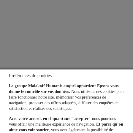
À propos
Qui sommes-nous ?
Notre espace presse
Aide
Lexique
Préférences de cookies
Simulateurs
Le groupe Malakoff Humanis auquel appartient Epsens vous
donne le contrôle sur vos données.
Nous utilisons des cookies pour
faire fonctionner notre site, mémoriser vos préférences de
navigation, proposer des offres adaptées, diffuser des enquêtes de
Une question, un besoin ?
satisfaction et réaliser des statistiques.
Avec votre accord, en cliquant sur "accepter"
nous pourrons
Contactez-nous
vous offrir une meilleure expérience de navigation.
Et parce qu’on
aime vous voir sourire,
vous avez également la possibilité de