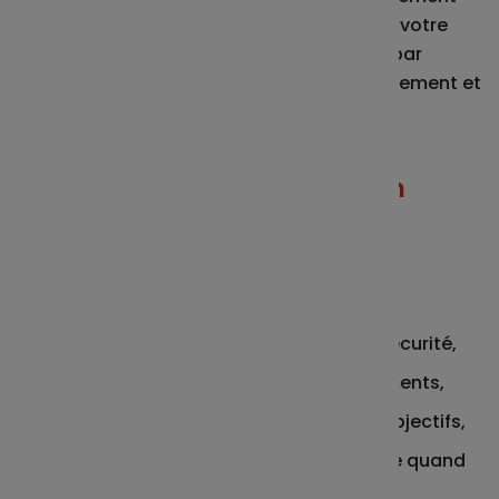
vos dernières opérations. Retrouvez aussi votre
épargne sous différentes vues : par plan, par
origine de versement, par support de placement et
par échéance. Vous avez la main !
Vos opérations réalisables en
toute autonomie
Répondre à vos avis d'option
d’Intéressement ou de Participation,
Effectuer des versements en toute sécurité,
Suivre la performance de vos placements,
Modifier vos placements selon vos objectifs,
Disposer de votre épargne disponible quand
vous en avez besoin.