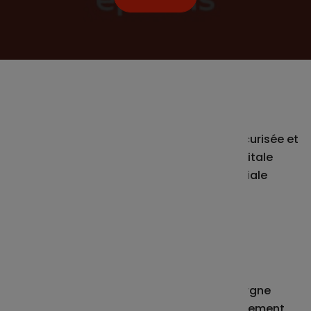
Une connexion simplifiée
Connectez-vous de manière rapide et sécurisée et
en un seul geste avec votre empreinte digitale
(Touch ID) ou avec la reconnaissance faciale
(Face ID). C’est simple et rapide !
Un suivi de votre épargne en
temps réel
Gardez un œil sur l'évolution de votre épargne
salariale à tout moment et consultez facilement