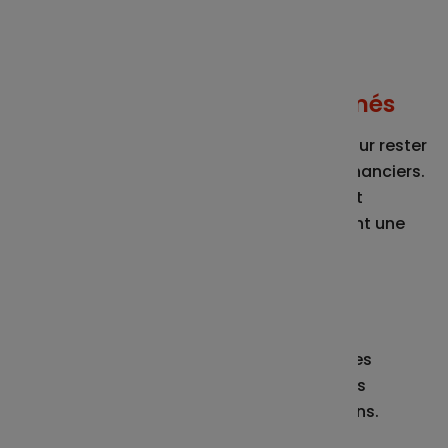
Vous restez maître de vos choix !
Des alertes pour rester informés
Pratique ! Vous pouvez créer une alerte pour rester
informés de l’évolution de vos supports financiers.
Elle permet de définir pour chaque support
financier une valeur liquidative déclenchant une
alerte mail dès l’atteinte de cette valeur.
Et plus encore...
Ce n’est pas fini ! Retrouvez aussi toutes les
informations sur les cas de déblocage, vos
contacts ainsi que notre foire aux questions.