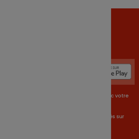
Téléchargez dès
maintenant
votre
application !
Application gratuite. L'accès se fait avec votre
identifiant
et votre mot de passe habituels utilisés sur
votre espace client.