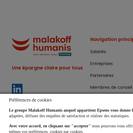
Navigation princi
Salariés
Entreprises
Une épargne claire pour tous
Partenaires
Membres de conseil 
Préférences de cookies
Le groupe Malakoff Humanis auquel appartient Epsens vous donne le
adaptées, diffuser des enquêtes de satisfaction et réaliser des statistiques.
Avec votre accord, en cliquant sur "accepter"
nous pourrons vous offri
Données pe
mêmes vos préférences, cookies par cookies.