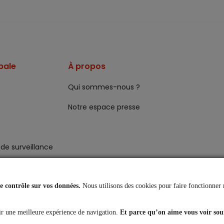
pale
À propos
Qui sommes-nous ?
Notre espace presse
de surveillance
 contrôle sur vos données.
Nous utilisons des cookies pour faire fonctionner 
r une meilleure expérience de navigation.
Et parce qu’on aime vous voir sou
rsonnelles
Réclamations
Mentions légales
Accessibilité : partiellement co