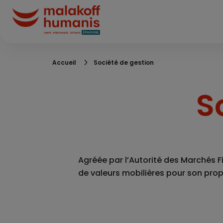
Aller
au
contenu
principal
Fil
Accueil
Société de gestion
d'Ariane
S
Agréée par l’Autorité des Marchés F
de valeurs mobilières pour son prop