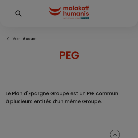
Aller
au
contenu
principal
Fil
Accueil
d'Ariane
PEG
Le Plan d'Epargne Groupe est un PEE commun
à plusieurs entités d’un même Groupe.