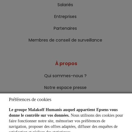
Salariés
Entreprises
Partenaires
Membres de conseil de surveillance
À propos
Qui sommes-nous ?
Notre espace presse
Préférences de cookies
Une question, un besoin ?
Le groupe Malakoff Humanis auquel appartient Epsens vous
donne le contrôle sur vos données.
Nous utilisons des cookies pour
faire fonctionner notre site, mémoriser vos préférences de
Je suis un salarié
navigation, proposer des offres adaptées, diffuser des enquêtes de