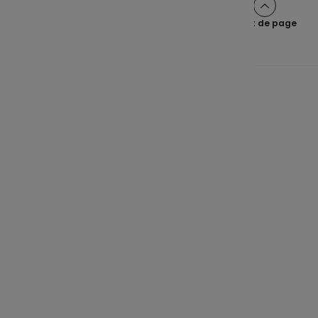
Haut de page
Une épargne claire pour tous
Navigation principale