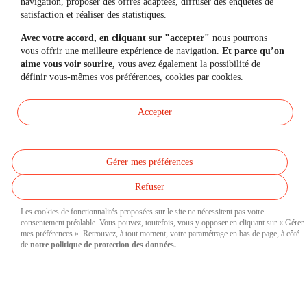
navigation, proposer des offres adaptées, diffuser des enquêtes de
satisfaction et réaliser des statistiques.
Questions fréquentes
Avec votre accord, en cliquant sur "accepter"
nous pourrons
Simulateurs
vous offrir une meilleure expérience de navigation.
Et parce qu’on
aime vous voir sourire,
vous avez également la possibilité de
définir vous-mêmes vos préférences, cookies par cookies.
Une question, un besoin ?
Accepter
Contactez-nous
Gérer mes préférences
Mon espace personnel
Refuser
Accessibilité et Mode écologique
Les cookies de fonctionnalités proposées sur le site ne nécessitent pas votre
consentement préalable. Vous pouvez, toutefois, vous y opposer en cliquant sur « Gérer
mes préférences ». Retrouvez, à tout moment, votre paramétrage en bas de page, à côté
Nous contacter
de
notre politique de protection des données.
Données personnelles
Réclamations
Mentions légales