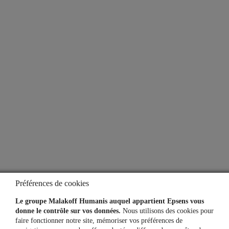
Nos solutions
Notre offre financière
Vos outils et services
Le Mag Info
À propos
Qui sommes-nous ?
Notre espace presse
Préférences de cookies
Aide
Le groupe Malakoff Humanis auquel appartient Epsens vous
donne le contrôle sur vos données.
Nous utilisons des cookies pour
faire fonctionner notre site, mémoriser vos préférences de
Lexique