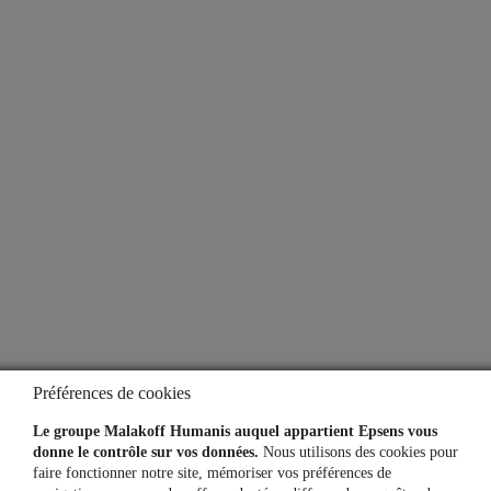
Nos solutions
Notre offre financière
Vos outils et services
Le Mag Info
À propos
Qui sommes-nous ?
Notre espace presse
Préférences de cookies
Aide
Le groupe Malakoff Humanis auquel appartient Epsens vous
donne le contrôle sur vos données.
Nous utilisons des cookies pour
faire fonctionner notre site, mémoriser vos préférences de
Lexique