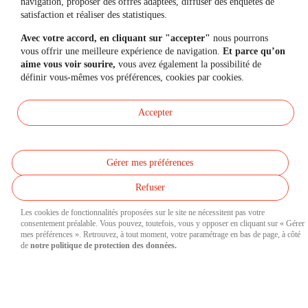
navigation, proposer des offres adaptées, diffuser des enquêtes de
satisfaction et réaliser des statistiques.
Questions fréquentes
Avec votre accord, en cliquant sur "accepter"
nous pourrons
Simulateurs
vous offrir une meilleure expérience de navigation.
Et parce qu’on
aime vous voir sourire,
vous avez également la possibilité de
définir vous-mêmes vos préférences, cookies par cookies.
Une question, un besoin ?
Accepter
Contactez-nous
Gérer mes préférences
Mon espace personnel
Refuser
Accessibilité et Mode écologique
Les cookies de fonctionnalités proposées sur le site ne nécessitent pas votre
consentement préalable. Vous pouvez, toutefois, vous y opposer en cliquant sur « Gérer
mes préférences ». Retrouvez, à tout moment, votre paramétrage en bas de page, à côté
Nous contacter
de
notre politique de protection des données.
Données personnelles
Réclamations
Mentions légales