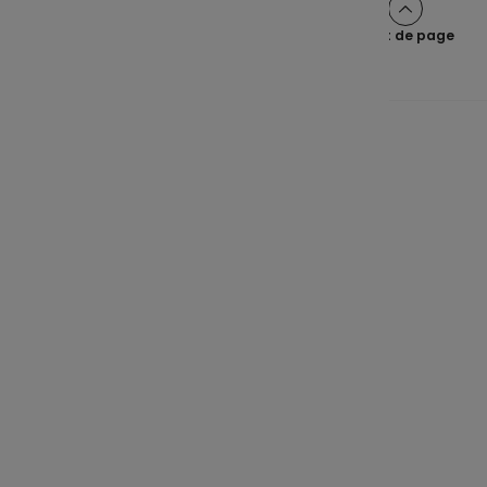
Haut de page
Une épargne claire pour tous
Navigation principale